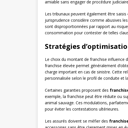
amiable sans engager de procédure judiciair
Les tribunaux peuvent également être saisis 
jurisprudence considère comme abusives les f
sont disproportionnées par rapport au risque
consommation pour contester de telles clause
Stratégies d’optimisatio
Le choix du montant de franchise influence 
franchise élevée permet généralement d’obten
charge important en cas de sinistre. Cette re
personnalisée selon le profil de conduite et l
Certaines garanties proposent des
franchis
exemple, la franchise peut être réduite ou s
animal sauvage. Ces modulations, parfaitemen
pour éviter les contestations ultérieures.
Les assurés doivent se méfier des
franchis
accessoires sans être clairement mises en évi