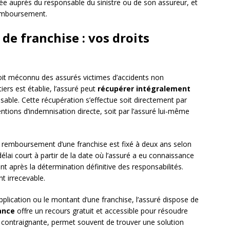
rée auprès du responsable du sinistre ou de son assureur, et
remboursement.
de franchise : vos droits
roit méconnu des assurés victimes d’accidents non
iers est établie, l’assuré peut
récupérer intégralement
sable. Cette récupération s’effectue soit directement par
entions d’indemnisation directe, soit par l’assuré lui-même
 remboursement d’une franchise est fixé à deux ans selon
élai court à partir de la date où l’assuré a eu connaissance
après la détermination définitive des responsabilités.
nt irrecevable.
application ou le montant d’une franchise, l’assuré dispose de
ance
offre un recours gratuit et accessible pour résoudre
n contraignante, permet souvent de trouver une solution