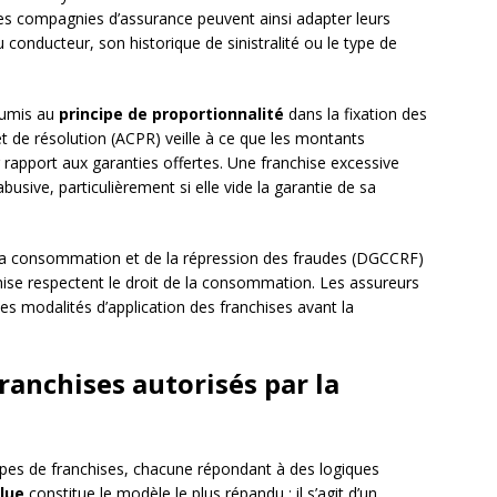
Les compagnies d’assurance peuvent ainsi adapter leurs
 conducteur, son historique de sinistralité ou le type de
soumis au
principe de proportionnalité
dans la fixation des
 et de résolution (ACPR) veille à ce que les montants
rapport aux garanties offertes. Une franchise excessive
sive, particulièrement si elle vide la garantie de sa
 la consommation et de la répression des fraudes (DGCCRF)
hise respectent le droit de la consommation. Les assureurs
les modalités d’application des franchises avant la
franchises autorisés par la
types de franchises, chacune répondant à des logiques
lue
constitue le modèle le plus répandu : il s’agit d’un