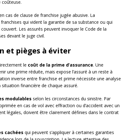
e coûteuse.
en cas de clause de franchise jugée abusive. La
ranchises qui vident la garantie de sa substance ou qui
 couvert. Les assurés peuvent invoquer le Code de la
s devant le juge civil.
n et pièges à éviter
directement le
coût de la prime d’assurance
. Une
ir une prime réduite, mais expose l’assuré à un reste à
lation inverse entre franchise et prime nécessite une analyse
a situation financière de chaque assuré.
es modulables
selon les circonstances du sinistre. Par
upprimée en cas de vol avec effraction ou d’accident avec un
t légales, doivent être clairement définies dans le contrat
es cachées
qui peuvent s’appliquer à certaines garanties
dence lors de la souscription. La lecture attentive des