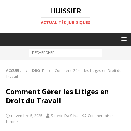
HUISSIER
ACTUALITÉS JURIDIQUES
ACCUEIL
DROIT
Comment Gérer les Litiges en Droit du
Travail
Comment Gérer les Litiges en
Droit du Travail
novembre 5, 2025
Sophie Da Silva
Commentaires
fermés