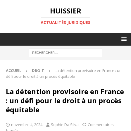
HUISSIER
ACTUALITÉS JURIDIQUES
ACCUEIL
DROIT
La détention provisoire en France : un
défi pour le droit à un procès équitable
La détention provisoire en France
: un défi pour le droit à un procès
équitable
novembre 4, 2024
Sophie Da Silva
Commentaires
fermés