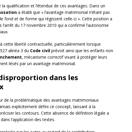
la qualification et l’étendue de ces avantages. Dans un
assation
a établi que « l’avantage matrimonial n’étant pas
e fond et de forme qui régissent celle-ci ». Cette position a
 l’arrêt du 17 novembre 2010 qui a confirmé l’autonomie
iaux.
à cette liberté contractuelle, particulièrement lorsque
 1527 alinéa 3 du
Code civil
prévoit ainsi que les enfants non
ranchement
, mécanisme correctif visant à protéger leurs
ement lésés par un avantage matrimonial.
disproportion dans les
x
ur de la problématique des avantages matrimoniaux
amais explicitement défini ce concept, laissant à la
préciser les contours. Cette absence de définition légale a
dans l’application des textes.
ppréciée par les juges au regard de la contribution