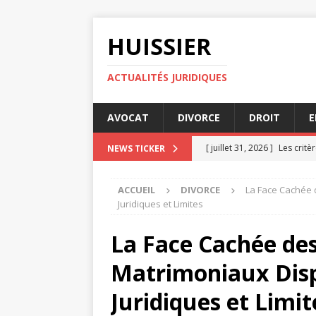
HUISSIER
ACTUALITÉS JURIDIQUES
AVOCAT
DIVORCE
DROIT
E
[ juillet 31, 2026 ]
Les critè
NEWS TICKER
IMMOBILIER
ACCUEIL
DIVORCE
La Face Cachée 
[ juillet 27, 2026 ]
Les critè
Juridiques et Limites
[ juillet 23, 2026 ]
Optimise
La Face Cachée de
IMMOBILIER
Matrimoniaux Disp
[ juillet 19, 2026 ]
Comment 
[ août 4, 2026 ]
Comment ca
Juridiques et Limit