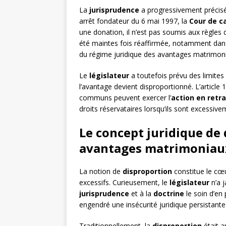
La
jurisprudence
a progressivement précisé 
arrêt fondateur du 6 mai 1997, la
Cour de c
une donation, il n’est pas soumis aux règles d
été maintes fois réaffirmée, notamment dans
du régime juridique des avantages matrimon
Le
législateur
a toutefois prévu des limites 
l’avantage devient disproportionné. L’article
communs peuvent exercer l’
action en ret
droits réservataires lorsqu’ils sont excessiv
Le concept juridique de 
avantages matrimoniau
La notion de
disproportion
constitue le cœ
excessifs. Curieusement, le
législateur
n’a j
jurisprudence
et à la
doctrine
le soin d’en 
engendré une insécurité juridique persistante 
Traditionnellement, la
disproportion
était a